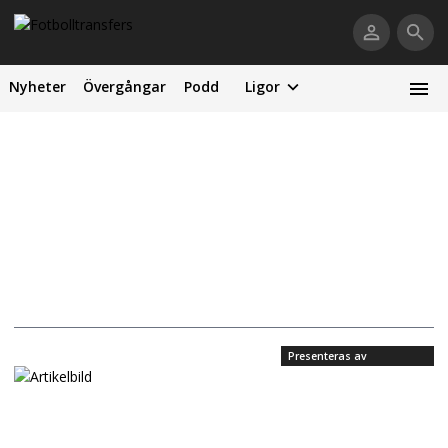
Nyheter
Övergångar
Podd
Ligor
Presenteras av