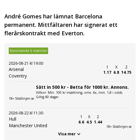
André Gomes har lämnat Barcelona
permanent. Mittfältaren har signerat ett
flerårskontrakt med Everton.
Kommande 5 matcher
2026-08-21 kl 19:00
1
X
2
Arsenal
1.17
6.8
14.75
Coventry
Sätt in 500 kr - Betta för 1000 kr. Annons.
Villkor: Min. 100 kr insättning, oms. 6x, min. 1,8 i odds.
Giltig 60 dagar.
18+ Stödlinjen.se
2026-08-22 kl 11:30
1
X
2
Hull
6.6
4.5
1.44
Manchester United
18+ Stödlinjen.se
Visa mer