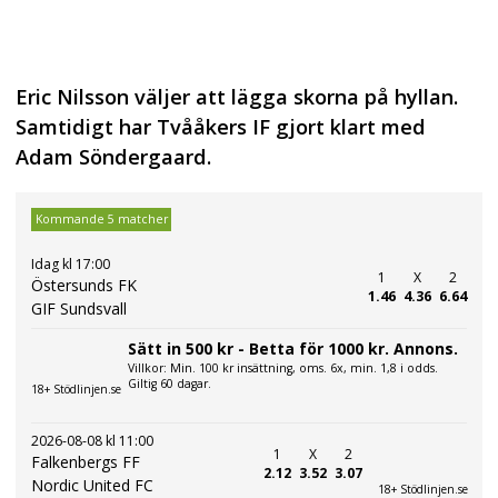
Eric Nilsson väljer att lägga skorna på hyllan.
Samtidigt har Tvååkers IF gjort klart med
Adam Söndergaard.
Kommande 5 matcher
Idag kl 17:00
1
X
2
Östersunds FK
1.46
4.36
6.64
GIF Sundsvall
Sätt in 500 kr - Betta för 1000 kr. Annons.
Villkor: Min. 100 kr insättning, oms. 6x, min. 1,8 i odds.
Giltig 60 dagar.
18+ Stödlinjen.se
2026-08-08 kl 11:00
1
X
2
Falkenbergs FF
2.12
3.52
3.07
Nordic United FC
18+ Stödlinjen.se