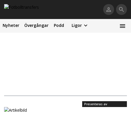
Nyheter
Övergångar
Podd
Ligor
Presenteras av