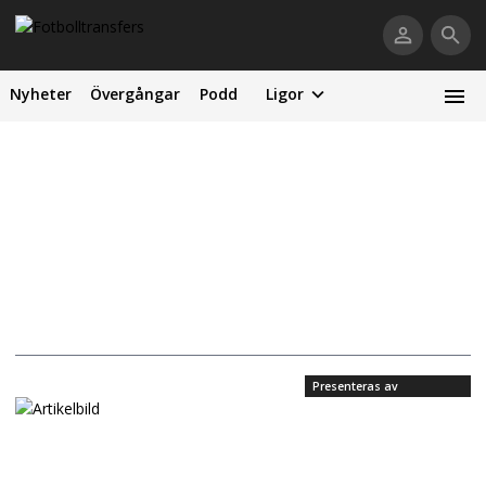
Nyheter
Övergångar
Podd
Ligor
Presenteras av