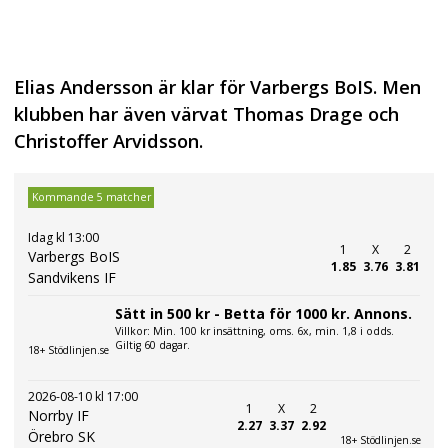
Elias Andersson är klar för Varbergs BoIS. Men
klubben har även värvat Thomas Drage och
Christoffer Arvidsson.
Kommande 5 matcher
Idag kl 13:00
1
X
2
Varbergs BoIS
1.85
3.76
3.81
Sandvikens IF
Sätt in 500 kr - Betta för 1000 kr. Annons.
Villkor: Min. 100 kr insättning, oms. 6x, min. 1,8 i odds.
Giltig 60 dagar.
18+ Stödlinjen.se
2026-08-10 kl 17:00
1
X
2
Norrby IF
2.27
3.37
2.92
Örebro SK
18+ Stödlinjen.se