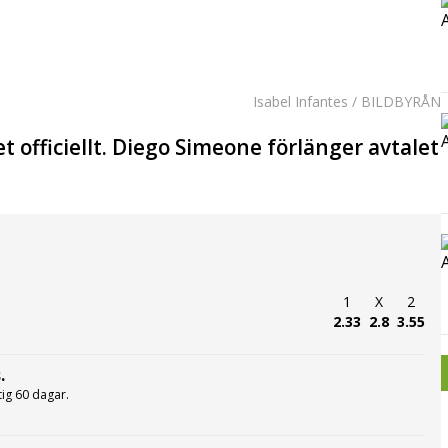
Isabel Infantes / BILDBYRÅN
t officiellt. Diego Simeone förlänger avtalet
1
X
2
2.33
2.8
3.55
.
ltig 60 dagar.