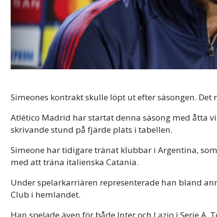
Simeones kontrakt skulle löpt ut efter säsongen. Det 
Atlético Madrid har startat denna säsong med åtta vins
skrivande stund på fjärde plats i tabellen.
Simeone har tidigare tränat klubbar i Argentina, so
med att träna italienska Catania.
Under spelarkarriären representerade han bland anna
Club i hemlandet.
Han spelade även för både Inter och Lazio i Serie A. 