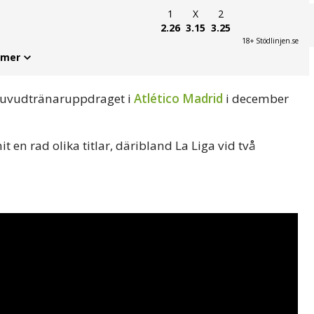
1
X
2
2.26
3.15
3.25
18+ Stödlinjen.se
 mer
huvudtränaruppdraget i
Atlético Madrid
i december
 en rad olika titlar, däribland La Liga vid två