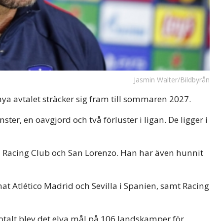
Jasmin Walter/Bildbyrån
nya avtalet sträcker sig fram till sommaren 2027.
ter, en oavgjord och två förluster i ligan. De ligger i
m Racing Club och San Lorenzo. Han har även hunnit
t Atlético Madrid och Sevilla i Spanien, samt Racing
Totalt blev det elva mål på 106 landskamper för