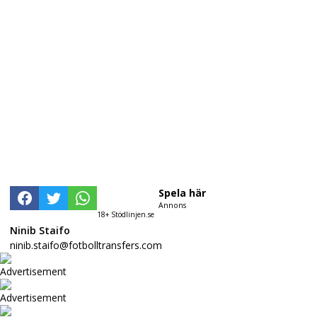
Spela här
Annons
18+ Stödlinjen.se
Ninib Staifo
ninib.staifo@fotbolltransfers.com