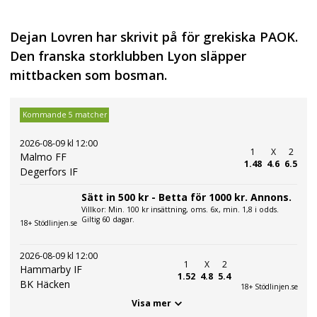
Dejan Lovren har skrivit på för grekiska PAOK.
Den franska storklubben Lyon släpper
mittbacken som bosman.
Kommande 5 matcher
2026-08-09 kl 12:00
1
X
2
Malmo FF
1.48
4.6
6.5
Degerfors IF
Sätt in 500 kr - Betta för 1000 kr. Annons.
Villkor: Min. 100 kr insättning, oms. 6x, min. 1,8 i odds.
Giltig 60 dagar.
18+ Stödlinjen.se
2026-08-09 kl 12:00
1
X
2
Hammarby IF
1.52
4.8
5.4
BK Häcken
18+ Stödlinjen.se
Visa mer