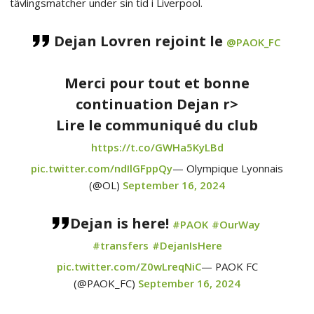
tävlingsmatcher under sin tid i Liverpool.
Dejan Lovren rejoint le
@PAOK_FC
Merci pour tout et bonne
continuation Dejan r>
Lire le communiqué du club
https://t.co/GWHa5KyLBd
pic.twitter.com/ndIlGFppQy
— Olympique Lyonnais
(@OL)
September 16, 2024
Dejan is here!
#PAOK
#OurWay
#transfers
#DejanIsHere
pic.twitter.com/Z0wLreqNiC
— PAOK FC
(@PAOK_FC)
September 16, 2024