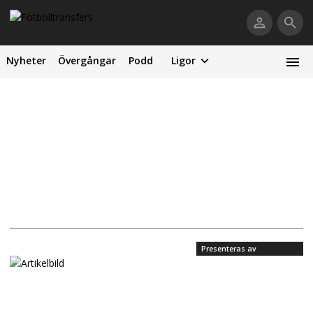
Nyheter
Övergångar
Podd
Ligor
Presenteras av