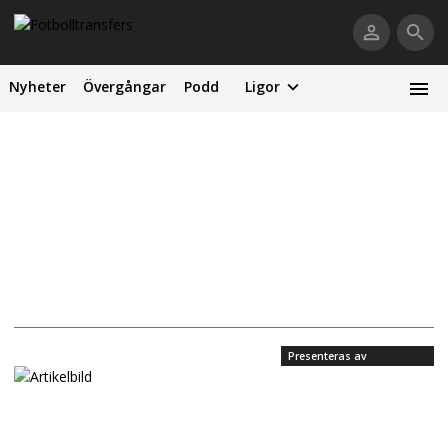
Nyheter
Övergångar
Podd
Ligor
Presenteras av