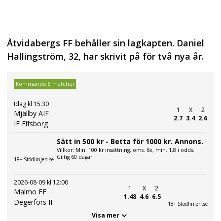
Åtvidabergs FF behåller sin lagkapten. Daniel
Hallingström, 32, har skrivit på för två nya år.
Kommande 5 matcher
Idag kl 15:30
1
X
2
Mjällby AIF
2.7
3.4
2.6
IF Elfsborg
Sätt in 500 kr - Betta för 1000 kr. Annons.
Villkor: Min. 100 kr insättning, oms. 6x, min. 1,8 i odds.
Giltig 60 dagar.
18+ Stödlinjen.se
2026-08-09 kl 12:00
1
X
2
Malmo FF
1.48
4.6
6.5
Degerfors IF
18+ Stödlinjen.se
Visa mer