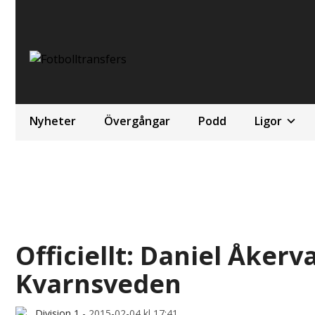
Nyheter
Övergångar
Podd
Ligor
Officiellt: Daniel Åkerv
Kvarnsveden
Division 1
-
2015-02-04 kl 17:41