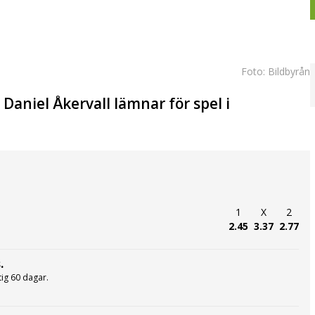
Foto: Bildbyrån
Daniel Åkervall lämnar för spel i
1
X
2
2.45
3.37
2.77
.
ltig 60 dagar.