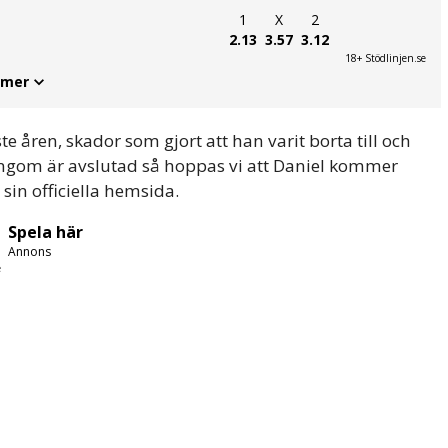
1
X
2
2.13
3.57
3.12
18+ Stödlinjen.se
 mer
ste åren, skador som gjort att han varit borta till och
ingom är avslutad så hoppas vi att Daniel kommer
 sin officiella hemsida.
Spela här
Annons
e