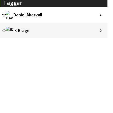
Taggar
Daniel Åkervall
IK Brage