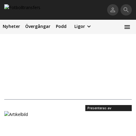
Nyheter
Övergångar
Podd
Ligor
Presenteras av