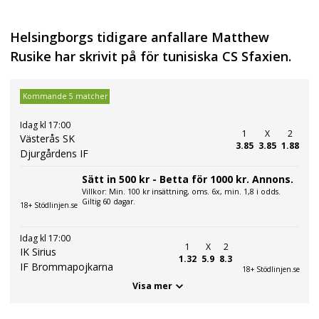
Helsingborgs tidigare anfallare Matthew
Rusike har skrivit på för tunisiska CS Sfaxien.
Kommande 5 matcher
Idag kl 17:00
1
X
2
Västerås SK
3.85
3.85
1.88
Djurgårdens IF
Sätt in 500 kr - Betta för 1000 kr. Annons.
Villkor: Min. 100 kr insättning, oms. 6x, min. 1,8 i odds.
Giltig 60 dagar.
18+ Stödlinjen.se
Idag kl 17:00
1
X
2
IK Sirius
1.32
5.9
8.3
IF Brommapojkarna
18+ Stödlinjen.se
Visa mer