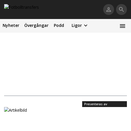
Nyheter
Övergångar
Podd
Ligor
Presenteras av