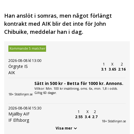
Han anslöt i somras, men något förlängt
kontrakt med AIK blir det inte för John
Chibuike, meddelar han i dag.
Kommande 5 matcher
2026-08-08 kl 13:00
1
X
2
Örgryte IS
3.1
3.65
2.16
AIK
Sätt in 500 kr - Betta för 1000 kr. Annons.
Villkor: Min. 100 kr insättning, oms. 6x, min. 1,8 i odds.
Giltig 60 dagar.
18+ Stödlinjen.se
2026-08-08 kl 15:30
1
X
2
Mjällby AIF
2.55
3.4
2.7
IF Elfsborg
18+ Stödlinjen.se
Visa mer