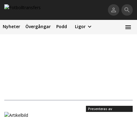
Nyheter
Övergångar
Podd
Ligor
Presenteras av