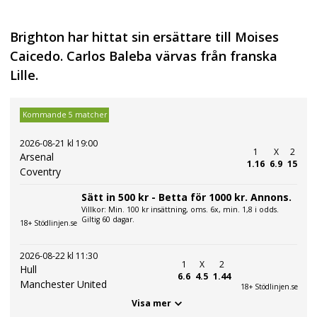
Brighton har hittat sin ersättare till Moises
Caicedo. Carlos Baleba värvas från franska
Lille.
Kommande 5 matcher
2026-08-21 kl 19:00
1
X
2
Arsenal
1.16
6.9
15
Coventry
Sätt in 500 kr - Betta för 1000 kr. Annons.
Villkor: Min. 100 kr insättning, oms. 6x, min. 1,8 i odds.
Giltig 60 dagar.
18+ Stödlinjen.se
2026-08-22 kl 11:30
1
X
2
Hull
6.6
4.5
1.44
Manchester United
18+ Stödlinjen.se
Visa mer