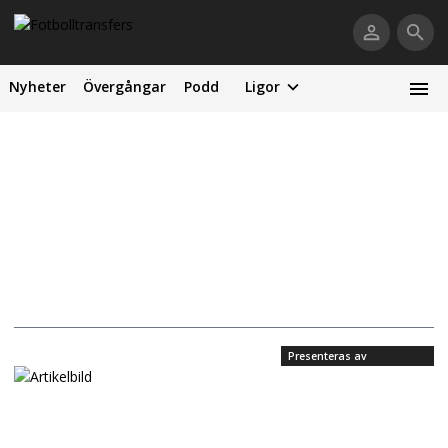
Nyheter
Övergångar
Podd
Ligor
Presenteras av