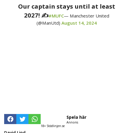
Our captain stays until at least
2027! ✍️
#MUFC
— Manchester United
(@ManUtd)
August 14, 2024
Spela här
Annons
18+ Stödlinjen.se
David Lind