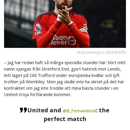
Molly Darlington / BILDBYRÅN
– Jag har redan haft så många speciella stunder här: hört mitt
namn sjungas från Stretford End, gjort hattrick mot Leeds,
lett laget på Old Trafford under europeiska kvällar och lyft
troféer på Wembley. Men jag skulle inte ha skrivit på det här
kontraktet om jag inte trodde att mina bästa stunder i en
United-tröja fortfarande kommer.
United and
: the
@B_Fernandes8
perfect match