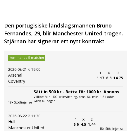
Den portugisiske landslagsmannen Bruno
Fernandes, 29, blir Manchester United trogen.
Stjärnan har signerat ett nytt kontrakt.
Kommande 5 matcher
2026-08-21 kl 19:00
1
X
2
Arsenal
1.17
6.8
14.75
Coventry
Sätt in 500 kr - Betta för 1000 kr. Annons.
Villkor: Min. 100 kr insättning, oms. 6x, min. 1,8 i odds.
Giltig 60 dagar.
18+ Stödlinjen.se
2026-08-22 kl 11:30
1
X
2
Hull
6.6
4.5
1.44
Manchester United
18+ Stödlinjen.se