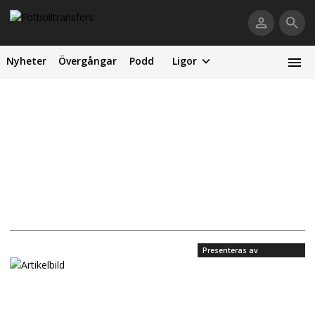
Nyheter
Övergångar
Podd
Ligor
Presenteras av