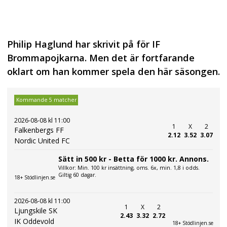
Philip Haglund har skrivit på för IF
Brommapojkarna. Men det är fortfarande
oklart om han kommer spela den här säsongen.
Kommande 5 matcher
2026-08-08 kl 11:00
1
X
2
Falkenbergs FF
2.12
3.52
3.07
Nordic United FC
Sätt in 500 kr - Betta för 1000 kr. Annons.
Villkor: Min. 100 kr insättning, oms. 6x, min. 1,8 i odds.
Giltig 60 dagar.
18+ Stödlinjen.se
2026-08-08 kl 11:00
1
X
2
Ljungskile SK
2.43
3.32
2.72
IK Oddevold
18+ Stödlinjen.se