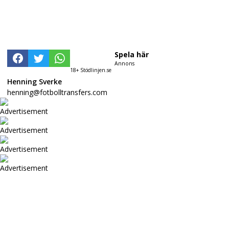
Spela här
Annons
18+ Stödlinjen.se
Henning Sverke
henning@fotbolltransfers.com