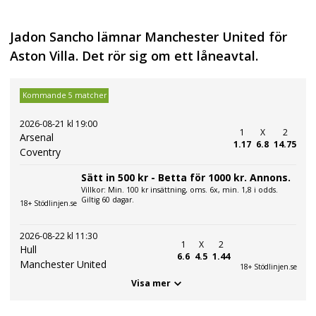
Jadon Sancho lämnar Manchester United för
Aston Villa. Det rör sig om ett låneavtal.
Kommande 5 matcher
2026-08-21 kl 19:00
1
X
2
Arsenal
1.17
6.8
14.75
Coventry
Sätt in 500 kr - Betta för 1000 kr. Annons.
Villkor: Min. 100 kr insättning, oms. 6x, min. 1,8 i odds.
Giltig 60 dagar.
18+ Stödlinjen.se
2026-08-22 kl 11:30
1
X
2
Hull
6.6
4.5
1.44
Manchester United
18+ Stödlinjen.se
Visa mer