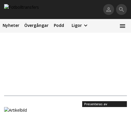
Nyheter
Övergångar
Podd
Ligor
Presenteras av