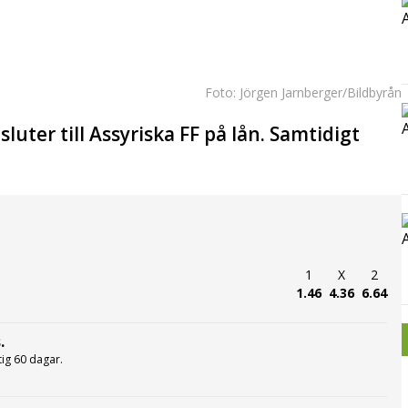
Foto: Jörgen Jarnberger/Bildbyrån
uter till Assyriska FF på lån. Samtidigt
1
X
2
1.46
4.36
6.64
.
ltig 60 dagar.