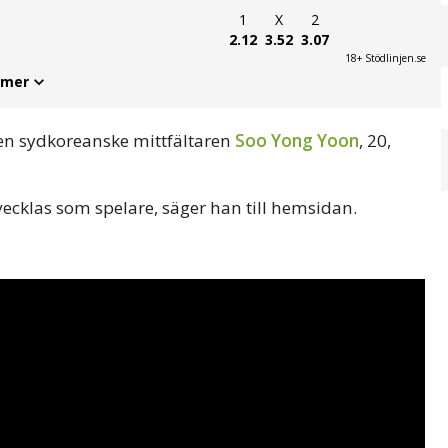
1
X
2
2.12
3.52
3.07
18+ Stödlinjen.se
 mer
den sydkoreanske mittfältaren
Soo Yong Yoon
, 20,
tvecklas som spelare, säger han till hemsidan.