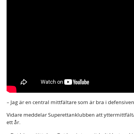
– Jag är en central mittfältare som är bra i defensive
Vidare meddelar Superettanklubben att yttermittfäl
ett år.