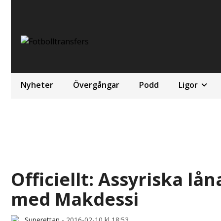
Nyheter
Övergångar
Podd
Ligor
Officiellt: Assyriska lå
med Makdessi
Superettan
-
2016-02-10 kl 18:53