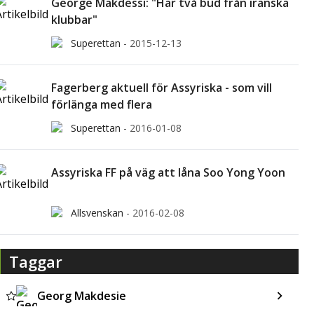
George Makdessi: "Har två bud från iranska
klubbar"
Superettan
-
2015-12-13
Fagerberg aktuell för Assyriska - som vill
förlänga med flera
Superettan
-
2016-01-08
Assyriska FF på väg att låna Soo Yong Yoon
Allsvenskan
-
2016-02-08
Taggar
Georg Makdesie