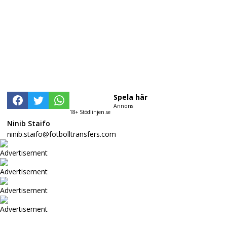
Spela här
Annons
18+ Stödlinjen.se
Ninib Staifo
ninib.staifo@fotbolltransfers.com