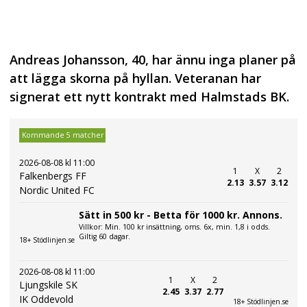
Andreas Johansson, 40, har ännu inga planer på
att lägga skorna på hyllan. Veteranan har
signerat ett nytt kontrakt med Halmstads BK.
Kommande 5 matcher
2026-08-08 kl 11:00
1
X
2
Falkenbergs FF
2.13
3.57
3.12
Nordic United FC
Sätt in 500 kr - Betta för 1000 kr. Annons.
Villkor: Min. 100 kr insättning, oms. 6x, min. 1,8 i odds.
Giltig 60 dagar.
18+ Stödlinjen.se
2026-08-08 kl 11:00
1
X
2
Ljungskile SK
2.45
3.37
2.77
IK Oddevold
18+ Stödlinjen.se