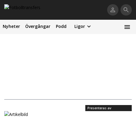
Nyheter
Övergångar
Podd
Ligor
Presenteras av