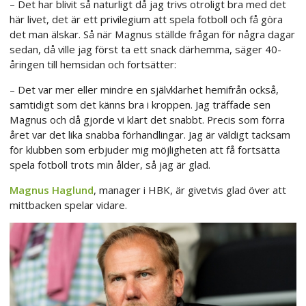
– Det har blivit så naturligt då jag trivs otroligt bra med det
här livet, det är ett privilegium att spela fotboll och få göra
det man älskar. Så när Magnus ställde frågan för några dagar
sedan, då ville jag först ta ett snack därhemma, säger 40-
åringen till hemsidan och fortsätter:
– Det var mer eller mindre en självklarhet hemifrån också,
samtidigt som det känns bra i kroppen. Jag träffade sen
Magnus och då gjorde vi klart det snabbt. Precis som förra
året var det lika snabba förhandlingar. Jag är väldigt tacksam
för klubben som erbjuder mig möjligheten att få fortsätta
spela fotboll trots min ålder, så jag är glad.
Magnus Haglund
, manager i HBK, är givetvis glad över att
mittbacken spelar vidare.