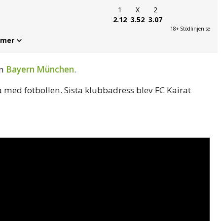
1
X
2
2.12
3.52
3.07
18+ Stödlinjen.se
 mer
en
Bayern München
.
a med fotbollen. Sista klubbadress blev FC Kairat