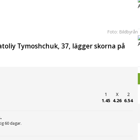
Foto: Bildbyrån
toliy Tymoshchuk, 37, lägger skorna på
1
X
2
1.45
4.26
6.54
.
ltig 60 dagar.