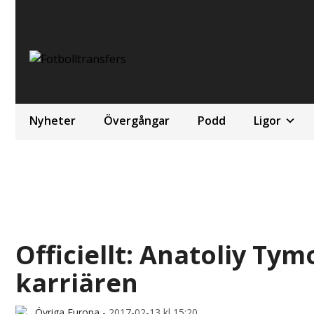
Nyheter
Övergångar
Podd
Ligor
Officiellt: Anatoliy Ty
karriären
Övriga Europa
-
2017-02-13 kl 15:20