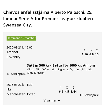
Chievos anfallsstjärna Alberto Paloschi, 25,
lämnar Serie A för Premier League-klubben
Swansea City.
Kommande 5 matcher
2026-08-21 kl 19:00
1
X
2
Arsenal
1.16
6.9
15
Coventry
Sätt in 500 kr - Betta för 1000 kr. Annons.
Villkor: Min. 100 kr insättning, oms. 6x, min. 1,8 i odds.
Giltig 60 dagar.
18+ Stödlinjen.se
2026-08-22 kl 11:30
1
X
2
Hull
6.6
4.5
1.44
Manchester United
18+ Stödlinjen.se
Visa mer