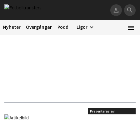
Nyheter
Övergångar
Podd
Ligor
Presenteras av