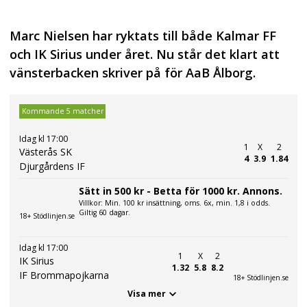
Marc Nielsen har ryktats till både Kalmar FF
och IK Sirius under året. Nu står det klart att
vänsterbacken skriver på för AaB Ålborg.
Kommande 5 matcher
Idag kl 17:00
1
X
2
Västerås SK
4
3.9
1.84
Djurgårdens IF
Sätt in 500 kr - Betta för 1000 kr. Annons.
Villkor: Min. 100 kr insättning, oms. 6x, min. 1,8 i odds.
Giltig 60 dagar.
18+ Stödlinjen.se
Idag kl 17:00
1
X
2
IK Sirius
1.32
5.8
8.2
IF Brommapojkarna
18+ Stödlinjen.se
Visa mer