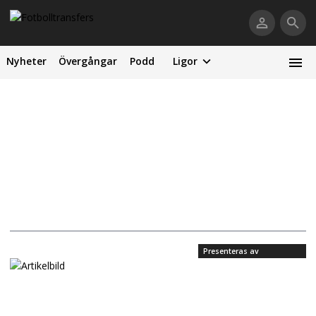
Nyheter
Övergångar
Podd
Ligor
Presenteras av