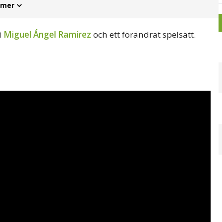
 mer
i
Miguel Ángel Ramírez
och ett förändrat spelsätt.