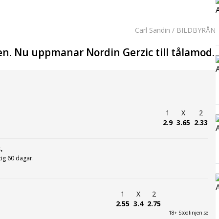
Carl Sandin / BILDBYRÅN
en. Nu uppmanar Nordin Gerzic till tålamod.
1
X
2
2.9
3.65
2.33
.
ltig 60 dagar.
1
X
2
2.55
3.4
2.75
18+ Stödlinjen.se