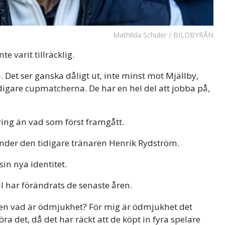
Mathilda Schuler / BILDBYRÅN
e varit tillräcklig.
a. Det ser ganska dåligt ut, inte minst mot Mjällby,
 tidigare cupmatcherna. De har en hel del att jobba på,
ring än vad som först framgått.
 under den tidigare tränaren Henrik Rydström.
sin nya identitet.
l har förändrats de senaste åren.
men vad är ödmjukhet? För mig är ödmjukhet det
a det, då det har räckt att de köpt in fyra spelare