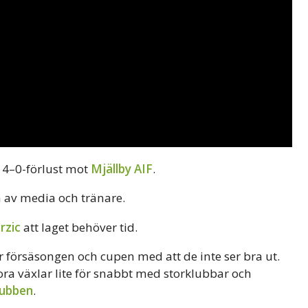
r 4–0-förlust mot
Mjällby AIF
.
a av media och tränare.
rzic
att laget behöver tid.
 försäsongen och cupen med att de inte ser bra ut.
stora växlar lite för snabbt med storklubbar och
lubben
.