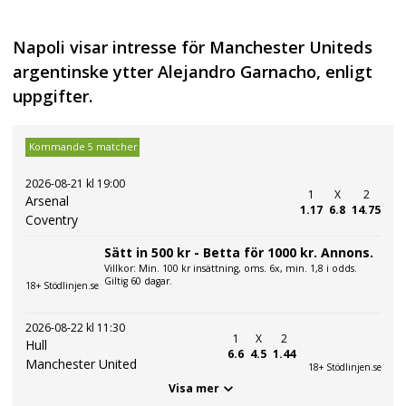
Napoli visar intresse för Manchester Uniteds
argentinske ytter Alejandro Garnacho, enligt
uppgifter.
Kommande 5 matcher
2026-08-21 kl 19:00
1
X
2
Arsenal
1.17
6.8
14.75
Coventry
Sätt in 500 kr - Betta för 1000 kr. Annons.
Villkor: Min. 100 kr insättning, oms. 6x, min. 1,8 i odds.
Giltig 60 dagar.
18+ Stödlinjen.se
2026-08-22 kl 11:30
1
X
2
Hull
6.6
4.5
1.44
Manchester United
18+ Stödlinjen.se
Visa mer