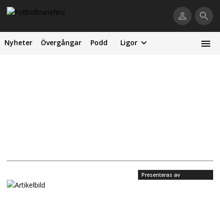
Nyheter
Övergångar
Podd
Ligor
Presenteras av