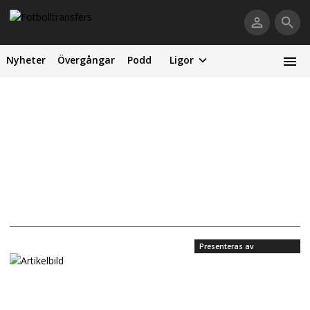
Nyheter
Övergångar
Podd
Ligor
Presenteras av