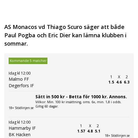
AS Monacos vd Thiago Scuro säger att både
Paul Pogba och Eric Dier kan lämna klubben i
sommar.
Kommande 5 matcher
Idag kl 12:00
1
X
2
Malmo FF
1.5
4.6
6.3
Degerfors IF
Sätt in 500 kr - Betta för 1000 kr. Annons.
Villkor: Min. 100 kr insättning, oms. 6x, min. 1,8 i odds.
Giltig 60 dagar.
18+ Stödlinjen.se
Idag kl 12:00
1
X
2
Hammarby IF
1.57
4.8
5.1
BK Häcken
18+ Stödlinjen.se