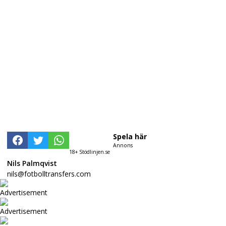
Spela här
Annons
18+ Stödlinjen.se
Nils Palmqvist
nils@fotbolltransfers.com