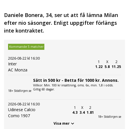
Daniele Bonera, 34, ser ut att få lämna Milan
efter nio säsonger. Enligt uppgifter förlängs
inte kontraktet.
Kommande 5 matcher
2026-08-22 kl 16:30
1
X
2
Inter
1.22
5.8
11.25
AC Monza
Sätt in 500 kr - Betta för 1000 kr. Annons.
Villkor: Min. 100 kr insättning, oms. 6x, min. 1,8 i odds.
Giltig 60 dagar.
18+ Stödlinjen.se
2026-08-22 kl 16:30
1
X
2
Udinese Calcio
4.3
3.4
1.81
Como 1907
18+ Stödlinjen.se
Visa mer