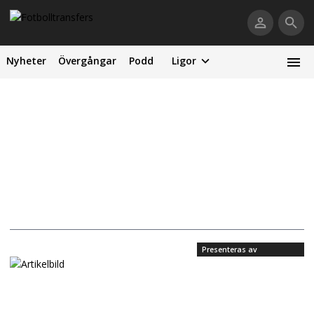
Nyheter
Övergångar
Podd
Ligor
Presenteras av