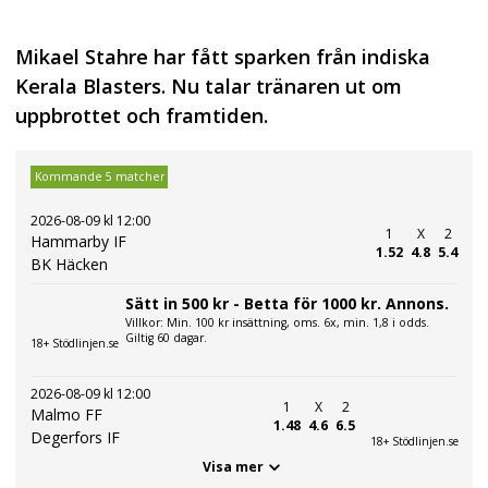
Mikael Stahre har fått sparken från indiska
Kerala Blasters. Nu talar tränaren ut om
uppbrottet och framtiden.
Kommande 5 matcher
2026-08-09 kl 12:00
1
X
2
Hammarby IF
1.52
4.8
5.4
BK Häcken
Sätt in 500 kr - Betta för 1000 kr. Annons.
Villkor: Min. 100 kr insättning, oms. 6x, min. 1,8 i odds.
Giltig 60 dagar.
18+ Stödlinjen.se
2026-08-09 kl 12:00
1
X
2
Malmo FF
1.48
4.6
6.5
Degerfors IF
18+ Stödlinjen.se
Visa mer