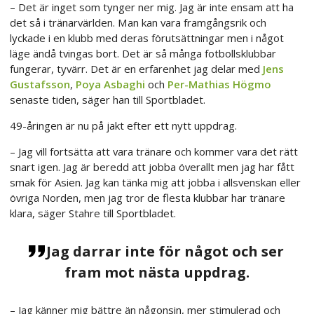
– Det är inget som tynger ner mig. Jag är inte ensam att ha
det så i tränarvärlden. Man kan vara framgångsrik och
lyckade i en klubb med deras förutsättningar men i något
läge ändå tvingas bort. Det är så många fotbollsklubbar
fungerar, tyvärr. Det är en erfarenhet jag delar med
Jens
Gustafsson
,
Poya Asbaghi
och
Per-Mathias Högmo
senaste tiden, säger han till Sportbladet.
49-åringen är nu på jakt efter ett nytt uppdrag.
– Jag vill fortsätta att vara tränare och kommer vara det rätt
snart igen. Jag är beredd att jobba överallt men jag har fått
smak för Asien. Jag kan tänka mig att jobba i allsvenskan eller
övriga Norden, men jag tror de flesta klubbar har tränare
klara, säger Stahre till Sportbladet.
Jag darrar inte för något och ser
fram mot nästa uppdrag.
– Jag känner mig bättre än någonsin, mer stimulerad och