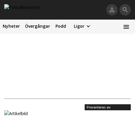
Nyheter
Övergångar
Podd
Ligor
Presenteras av