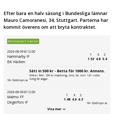
Efter bara en halv säsong i Bundesliga lämnar
Mauro Camoranesi, 34, Stuttgart. Parterna har
kommit överens om att bryta kontraktet.
Kommande 5 matcher
2026-08-09 kl 12:00
1
X
2
Hammarby IF
1.52
4.8
5.4
BK Häcken
Sätt in 500 kr - Betta för 1000 kr. Annons.
Villkor: Min. 100 kr insättning, oms. 6x, min. 1,8 i odds.
Giltig 60 dagar.
18+ Stödlinjen.se
2026-08-09 kl 12:00
1
X
2
Malmo FF
1.48
4.6
6.3
Degerfors IF
18+ Stödlinjen.se
Visa mer