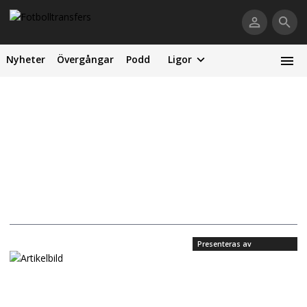
Nyheter
Övergångar
Podd
Ligor
Presenteras av