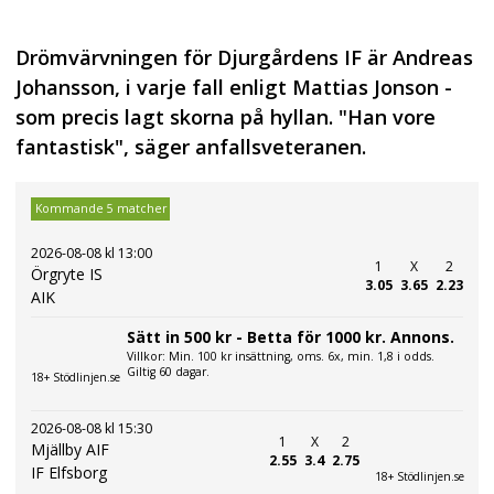
Drömvärvningen för Djurgårdens IF är Andreas
Johansson, i varje fall enligt Mattias Jonson -
som precis lagt skorna på hyllan. "Han vore
fantastisk", säger anfallsveteranen.
Kommande 5 matcher
2026-08-08 kl 13:00
1
X
2
Örgryte IS
3.05
3.65
2.23
AIK
Sätt in 500 kr - Betta för 1000 kr. Annons.
Villkor: Min. 100 kr insättning, oms. 6x, min. 1,8 i odds.
Giltig 60 dagar.
18+ Stödlinjen.se
2026-08-08 kl 15:30
1
X
2
Mjällby AIF
2.55
3.4
2.75
IF Elfsborg
18+ Stödlinjen.se