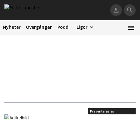
Nyheter
Övergångar
Podd
Ligor
Presenteras av