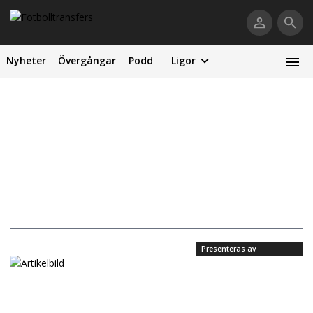
Nyheter
Övergångar
Podd
Ligor
Presenteras av