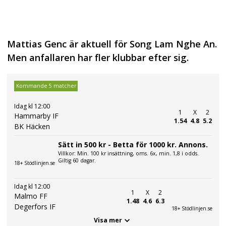
Mattias Genc är aktuell för Song Lam Nghe An.
Men anfallaren har fler klubbar efter sig.
Kommande 5 matcher
Idag kl 12:00
1
X
2
Hammarby IF
1.54
4.8
5.2
BK Häcken
Sätt in 500 kr - Betta för 1000 kr. Annons.
Villkor: Min. 100 kr insättning, oms. 6x, min. 1,8 i odds.
Giltig 60 dagar.
18+ Stödlinjen.se
Idag kl 12:00
1
X
2
Malmo FF
1.48
4.6
6.3
Degerfors IF
18+ Stödlinjen.se
Visa mer