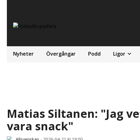
Nyheter
Övergångar
Podd
Ligor
Matias Siltanen: "Jag v
vara snack"
Allsvenskan
-
2026-04-21 kl 19:00