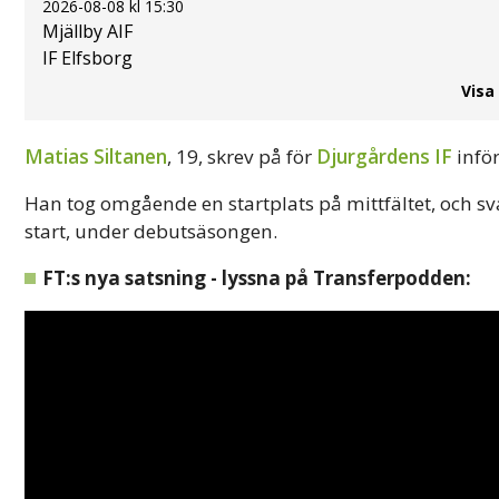
2026-08-08 kl 15:30
Mjällby AIF
IF Elfsborg
Visa
Matias Siltanen
, 19, skrev på för
Djurgårdens IF
inför
Han tog omgående en startplats på mittfältet, och sva
start, under debutsäsongen.
FT:s nya satsning - lyssna på Transferpodden: