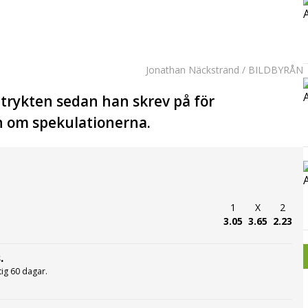
Jonathan Näckstrand / BILDBYRÅN
ttrykten sedan han skrev på för
en om spekulationerna.
1
X
2
3.05
3.65
2.23
.
ltig 60 dagar.