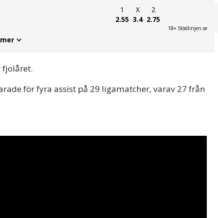
1
X
2
2.55
3.4
2.75
18+ Stödlinjen.se
 mer
 fjolåret.
rade för fyra assist på 29 ligamatcher, varav 27 från