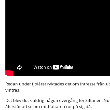
Redan under fjolåret ryktades det om intresse från ut
vintras.
Det blev dock aldrig någon övergång för Siltanen. 
återstår att se om mittfältaren rör på sig då.