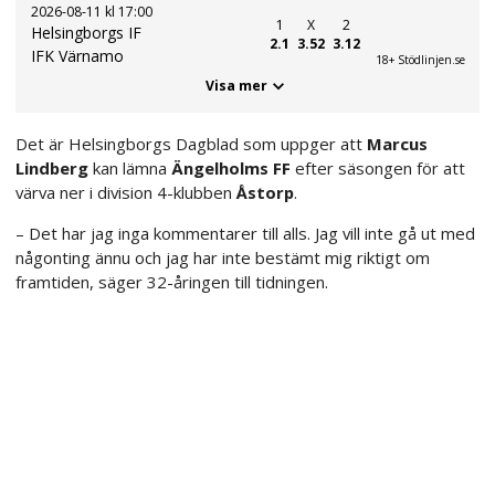
2026-08-11 kl 17:00
1
X
2
Helsingborgs IF
2.1
3.52
3.12
IFK Värnamo
18+ Stödlinjen.se
Visa mer
Det är Helsingborgs Dagblad som uppger att
Marcus
Lindberg
kan lämna
Ängelholms FF
efter säsongen för att
värva ner i division 4-klubben
Åstorp
.
– Det har jag inga kommentarer till alls. Jag vill inte gå ut med
någonting ännu och jag har inte bestämt mig riktigt om
framtiden, säger 32-åringen till tidningen.