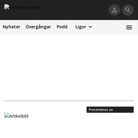
Nyheter
Övergångar
Podd
Ligor
Presenteras av