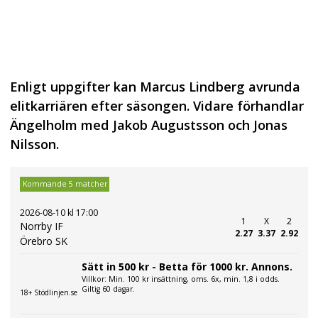
Enligt uppgifter kan Marcus Lindberg avrunda
elitkarriären efter säsongen. Vidare förhandlar
Ängelholm med Jakob Augustsson och Jonas
Nilsson.
Kommande 5 matcher
2026-08-10 kl 17:00
1
X
2
Norrby IF
2.27
3.37
2.92
Örebro SK
Sätt in 500 kr - Betta för 1000 kr. Annons.
Villkor: Min. 100 kr insättning, oms. 6x, min. 1,8 i odds.
Giltig 60 dagar.
18+ Stödlinjen.se