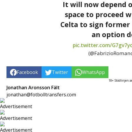
It will now depend o
space to proceed wi
Celta to sign former
an option de
pic.twitter.com/G7gv7
(@FabrizioRoman
Facebook
Twitter
WhatsApp
18+ Stödlinjen.s
Jonathan Aronsson Fält
jonathan@fotbolltransfers.com