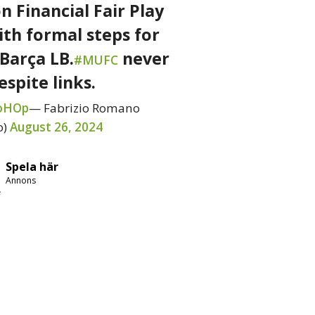
n Financial Fair Play
th formal steps for
 Barça LB.
never
#MUFC
spite links.
yoHOp
— Fabrizio Romano
o)
August 26, 2024
Spela här
Annons
e