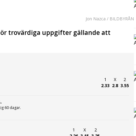
Jon Nazca / BILDBYRÅN
ör trovärdiga uppgifter gällande att
1
X
2
2.33
2.8
3.55
.
ltig 60 dagar.
1
X
2
2.26
3.15
3.25