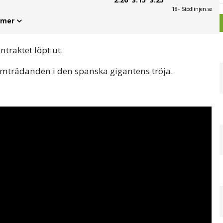
18+ Stödlinjen.se
 mer
ntraktet löpt ut.
ramträdanden i den spanska gigantens tröja.