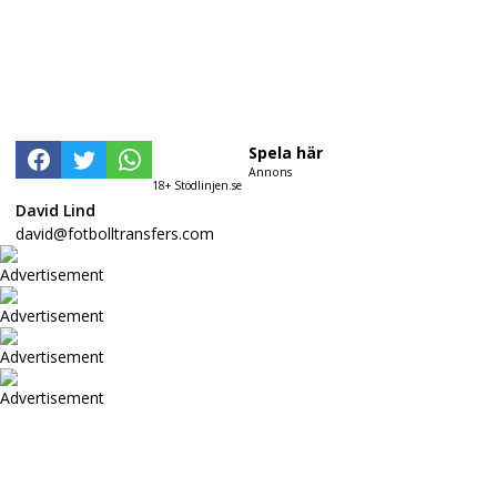
Spela här
Annons
18+ Stödlinjen.se
David Lind
david@fotbolltransfers.com