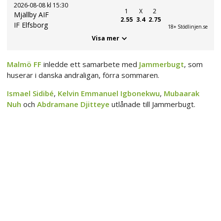
2026-08-08 kl 15:30
1
X
2
Mjällby AIF
2.55
3.4
2.75
IF Elfsborg
18+ Stödlinjen.se
Visa mer
Malmö FF
inledde ett samarbete med
Jammerbugt
, som
huserar i danska andraligan, förra sommaren.
Ismael Sidibé
,
Kelvin Emmanuel Igbonekwu
,
Mubaarak
Nuh
och
Abdramane Djitteye
utlånade till Jammerbugt.