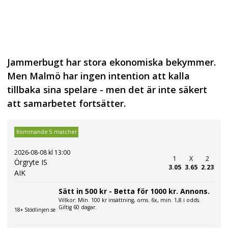
Jammerbugt har stora ekonomiska bekymmer.
Men Malmö har ingen intention att kalla
tillbaka sina spelare - men det är inte säkert
att samarbetet fortsätter.
Kommande 5 matcher
2026-08-08 kl 13:00
1
X
2
Örgryte IS
3.05
3.65
2.23
AIK
Sätt in 500 kr - Betta för 1000 kr. Annons.
Villkor: Min. 100 kr insättning, oms. 6x, min. 1,8 i odds.
Giltig 60 dagar.
18+ Stödlinjen.se