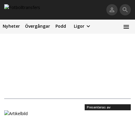
Nyheter
Övergångar
Podd
Ligor
Presenteras av