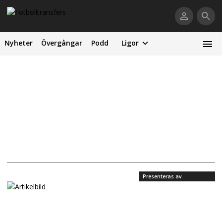
Nyheter
Övergångar
Podd
Ligor
Presenteras av