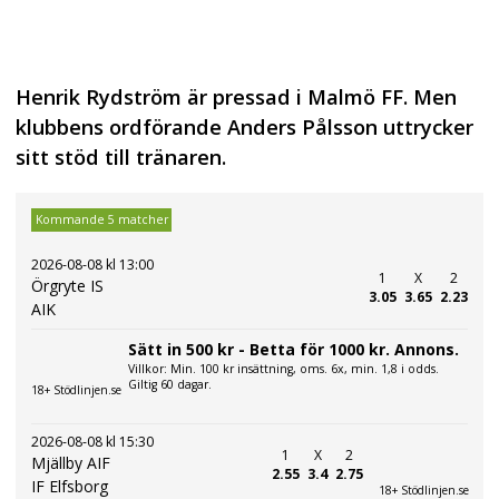
Henrik Rydström är pressad i Malmö FF. Men
klubbens ordförande Anders Pålsson uttrycker
sitt stöd till tränaren.
Kommande 5 matcher
2026-08-08 kl 13:00
1
X
2
Örgryte IS
3.05
3.65
2.23
AIK
Sätt in 500 kr - Betta för 1000 kr. Annons.
Villkor: Min. 100 kr insättning, oms. 6x, min. 1,8 i odds.
Giltig 60 dagar.
18+ Stödlinjen.se
2026-08-08 kl 15:30
1
X
2
Mjällby AIF
2.55
3.4
2.75
IF Elfsborg
18+ Stödlinjen.se