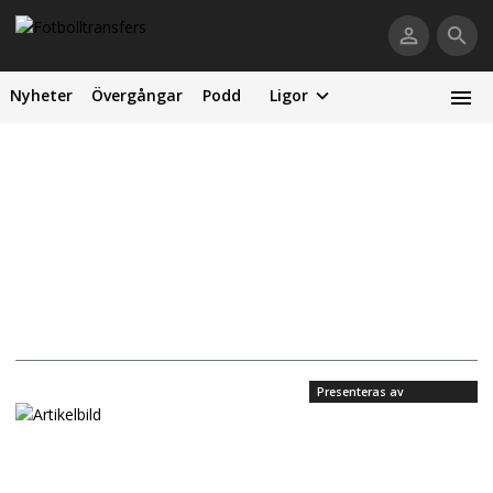
Nyheter
Övergångar
Podd
Ligor
Presenteras av