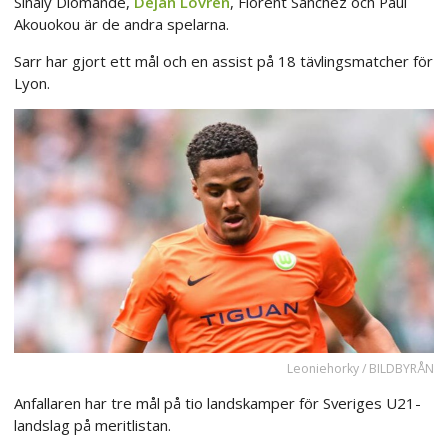
Sinaly Diomandé,
Dejan Lovren
, Florent Sanchez och Paul
Akouokou är de andra spelarna.
Sarr har gjort ett mål och en assist på 18 tävlingsmatcher för
Lyon.
Leoniehorky / BILDBYRÅN
Anfallaren har tre mål på tio landskamper för Sveriges U21-
landslag på meritlistan.