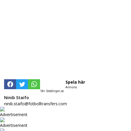
Spela här
Annons
18+ Stödlinjen.se
Ninib Staifo
ninib.staifo@fotbolltransfers.com