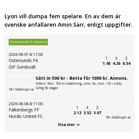
Lyon vill dumpa fem spelare. En av dem är
svenske anfallaren Amin Sarr, enligt uppgifter.
Kommande 5 matcher
2026-08-07 kl 17:00
1
X
2
Östersunds FK
1.45
4.26
6.54
GIF Sundsvall
Sätt in 500 kr - Betta för 1000 kr. Annons.
Villkor: Min. 100 kr insättning, oms. 6x, min. 1,8 i odds.
Giltig 60 dagar.
18+ Stödlinjen.se
2026-08-08 kl 11:00
1
X
2
Falkenbergs FF
2.12
3.52
3.07
Nordic United FC
18+ Stödlinjen.se
Visa mer