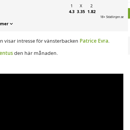
1
X
2
4.3
3.35
1.82
18+ Stödlinjen.se
 mer
on visar intresse för vänsterbacken
Patrice Evra
.
entus
den här månaden.