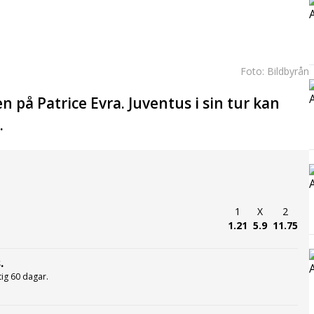
Foto: Bildbyrån
en på Patrice Evra. Juventus i sin tur kan
.
1
X
2
1.21
5.9
11.75
.
ltig 60 dagar.