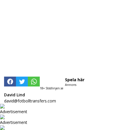
Spela här
Annons
18+ Stödlinjen.se
David Lind
david@fotbolltransfers.com