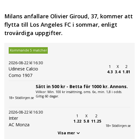
Milans anfallare Olivier Giroud, 37, kommer att
flytta till Los Angeles FC i sommar, enligt
trovärdiga uppgifter.
Kommande 5 matcher
2026-08-22 kl 16:30
1
X
2
Udinese Calcio
4.3
3.4
1.81
Como 1907
Sätt in 500 kr - Betta för 1000 kr. Annons.
Villkor: Min. 100 kr insättning, oms. 6x, min. 1,8 i odds.
Giltig 60 dagar.
18+ Stödlinjen.se
2026-08-22 kl 16:30
1
X
2
Inter
1.22
5.8
11.25
AC Monza
18+ Stödlinjen.se
Visa mer