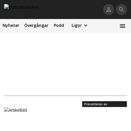
Nyheter
Övergångar
Podd
Ligor
Presenteras av