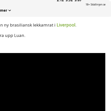
18+ Stödlinjen.se
 mer
n ny brasiliansk lekkamrat i
Liverpool
.
kra upp Luan.