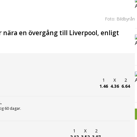
Foto: Bildbyrån
 nära en övergång till Liverpool, enligt
1
X
2
1.46
4.36
6.64
.
ltig 60 dagar.
1
X
2
2.12
3.52
3.07