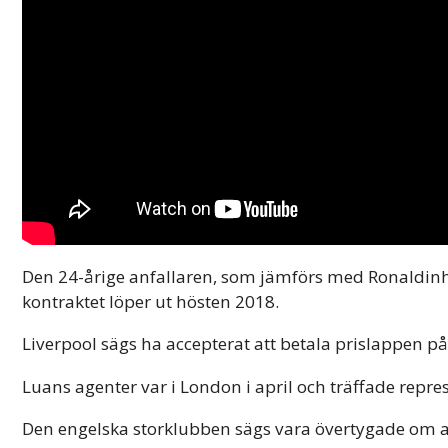
Den 24-årige anfallaren, som jämförs med Ronaldin
kontraktet löper ut hösten 2018.
Liverpool sägs ha accepterat att betala prislappen p
Luans agenter var i London i april och träffade repres
Den engelska storklubben sägs vara övertygade om att 