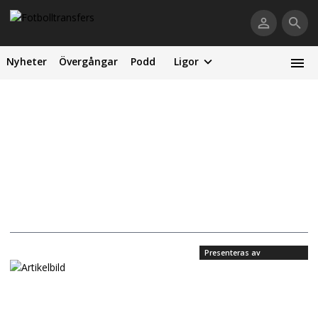
Nyheter
Övergångar
Podd
Ligor
Presenteras av