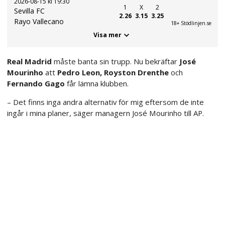
2026-08-15 kl 19:30
1
X
2
Sevilla FC
2.26
3.15
3.25
Rayo Vallecano
18+ Stödlinjen.se
Visa mer
Real Madrid
måste banta sin trupp. Nu bekräftar
José
Mourinho
att
Pedro Leon, Royston Drenthe
och
Fernando Gago
får lämna klubben.
– Det finns inga andra alternativ för mig eftersom de inte
ingår i mina planer, säger managern José Mourinho till AP.