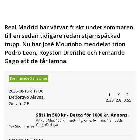
Real Madrid har värvat friskt under sommaren
till en sedan tidigare redan stjärnspäckad
trupp. Nu har José Mourinho meddelat trion
Pedro Leon, Royston Drenthe och Fernando
Gago att de får lämna.
Kommande 5 matcher
2026-08-15 kl 17:30
1
X
2
Deportivo Alaves
2.33
2.8
3.55
Getafe CF
Sätt in 500 kr - Betta för 1000 kr. Annons.
Villkor: Min. 100 kr insättning, oms. 6x, min. 1,8 i odds.
Giltig 60 dagar.
18+ Stödlinjen.se