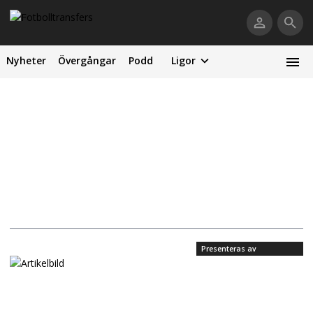
Nyheter
Övergångar
Podd
Ligor
Presenteras av