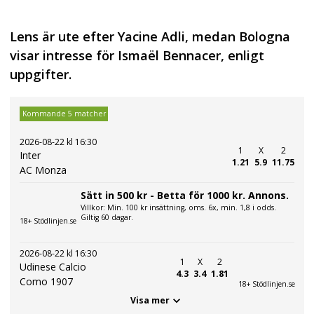
Lens är ute efter Yacine Adli, medan Bologna
visar intresse för Ismaël Bennacer, enligt
uppgifter.
Kommande 5 matcher
2026-08-22 kl 16:30
1
X
2
Inter
1.21
5.9
11.75
AC Monza
Sätt in 500 kr - Betta för 1000 kr. Annons.
Villkor: Min. 100 kr insättning, oms. 6x, min. 1,8 i odds.
Giltig 60 dagar.
18+ Stödlinjen.se
2026-08-22 kl 16:30
1
X
2
Udinese Calcio
4.3
3.4
1.81
Como 1907
18+ Stödlinjen.se
Visa mer