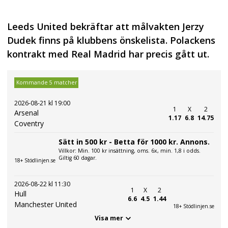
Leeds United bekräftar att målvakten Jerzy
Dudek finns på klubbens önskelista. Polackens
kontrakt med Real Madrid har precis gått ut.
Kommande 5 matcher
2026-08-21 kl 19:00
1
X
2
Arsenal
1.17
6.8
14.75
Coventry
Sätt in 500 kr - Betta för 1000 kr. Annons.
Villkor: Min. 100 kr insättning, oms. 6x, min. 1,8 i odds.
Giltig 60 dagar.
18+ Stödlinjen.se
2026-08-22 kl 11:30
1
X
2
Hull
6.6
4.5
1.44
Manchester United
18+ Stödlinjen.se
Visa mer