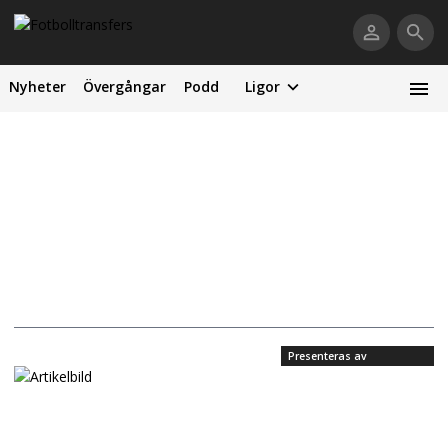
Nyheter
Övergångar
Podd
Ligor
Presenteras av