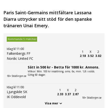
Paris Saint-Germains mittfältare Lassana
Diarra uttrycker sitt stöd för den spanske
tränaren Unai Emery.
Kommande 5 matcher
Idag kl 11:00
1
X
2
Falkenbergs FF
2.18
3.52
3.02
Nordic United FC
Sätt in 500 kr - Betta för 1000 kr. Annons.
Villkor: Min. 100 kr insättning, oms. 6x, min. 1,8 i odds.
Giltig 60 dagar.
18+ Stödlinjen.se
Idag kl 11:00
1
X
2
Ljungskile SK
2.33
3.37
2.87
IK Oddevold
18+ Stödlinjen.se
Visa mer