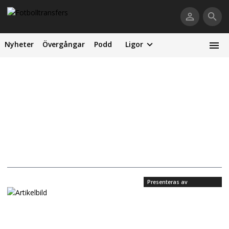
Nyheter
Övergångar
Podd
Ligor
Presenteras av