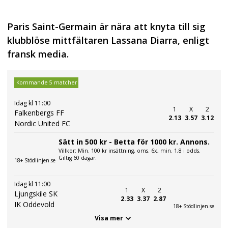
Paris Saint-Germain är nära att knyta till sig
klubblöse mittfältaren Lassana Diarra, enligt
fransk media.
Kommande 5 matcher
Idag kl 11:00
1
X
2
Falkenbergs FF
2.13
3.57
3.12
Nordic United FC
Sätt in 500 kr - Betta för 1000 kr. Annons.
Villkor: Min. 100 kr insättning, oms. 6x, min. 1,8 i odds.
Giltig 60 dagar.
18+ Stödlinjen.se
Idag kl 11:00
1
X
2
Ljungskile SK
2.33
3.37
2.87
IK Oddevold
18+ Stödlinjen.se
Visa mer