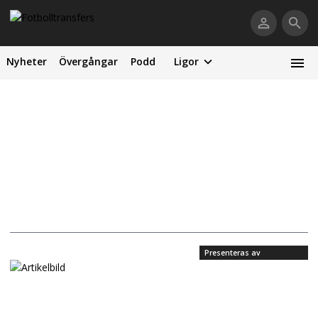
Nyheter
Övergångar
Podd
Ligor
Presenteras av