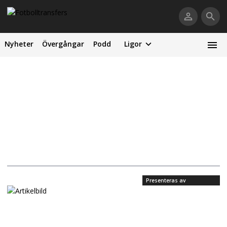
Nyheter
Övergångar
Podd
Ligor
Presenteras av