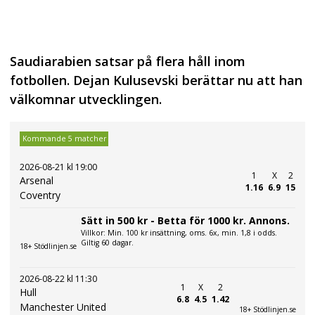
Saudiarabien satsar på flera håll inom
fotbollen. Dejan Kulusevski berättar nu att han
välkomnar utvecklingen.
Kommande 5 matcher
2026-08-21 kl 19:00
1
X
2
Arsenal
1.16
6.9
15
Coventry
Sätt in 500 kr - Betta för 1000 kr. Annons.
Villkor: Min. 100 kr insättning, oms. 6x, min. 1,8 i odds.
Giltig 60 dagar.
18+ Stödlinjen.se
2026-08-22 kl 11:30
1
X
2
Hull
6.8
4.5
1.42
Manchester United
18+ Stödlinjen.se