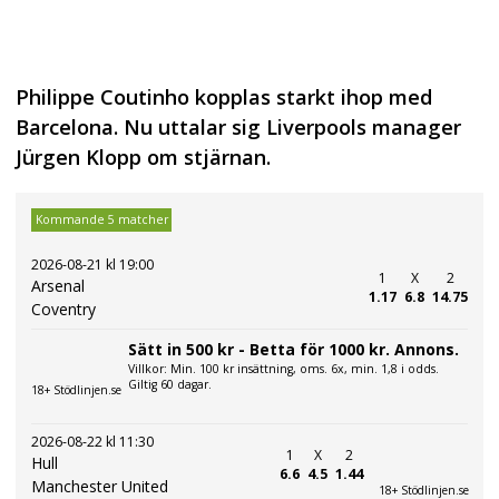
Philippe Coutinho kopplas starkt ihop med
Barcelona. Nu uttalar sig Liverpools manager
Jürgen Klopp om stjärnan.
Kommande 5 matcher
2026-08-21 kl 19:00
1
X
2
Arsenal
1.17
6.8
14.75
Coventry
Sätt in 500 kr - Betta för 1000 kr. Annons.
Villkor: Min. 100 kr insättning, oms. 6x, min. 1,8 i odds.
Giltig 60 dagar.
18+ Stödlinjen.se
2026-08-22 kl 11:30
1
X
2
Hull
6.6
4.5
1.44
Manchester United
18+ Stödlinjen.se