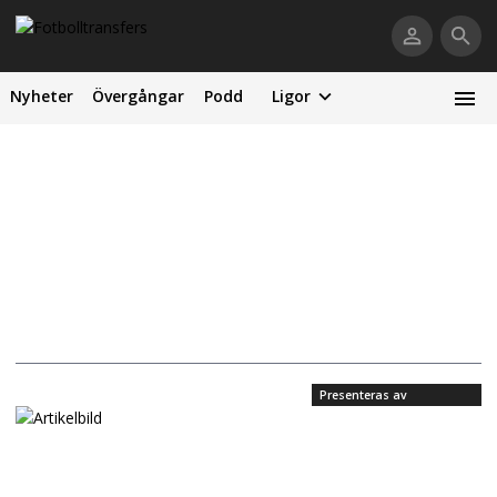
Nyheter
Övergångar
Podd
Ligor
Presenteras av