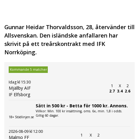
Gunnar Heidar Thorvaldsson, 28, återvänder till
Allsvenskan. Den isländske anfallaren har
skrivit på ett treårskontrakt med IFK
Norrköping.
Kommande 5 matcher
Idag kl 15:30
1
X
2
Mjällby AIF
2.7
3.4
2.6
IF Elfsborg
Sätt in 500 kr - Betta för 1000 kr. Annons.
Villkor: Min. 100 kr insättning, oms. 6x, min. 1,8 i odds.
Giltig 60 dagar.
18+ Stödlinjen.se
2026-08-09 kl 12:00
1
X
2
Malmo FF