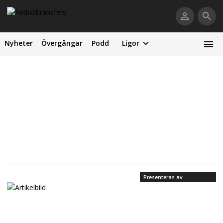
Nyheter
Övergångar
Podd
Ligor
Presenteras av