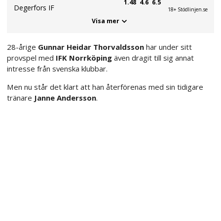
1.48
4.6
6.5
Degerfors IF
18+ Stödlinjen.se
Visa mer
28-årige
Gunnar Heidar Thorvaldsson
har under sitt
provspel med
IFK Norrköping
även dragit till sig annat
intresse från svenska klubbar.
Men nu står det klart att han återförenas med sin tidigare
tränare
Janne Andersson
.