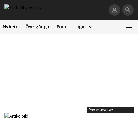
Nyheter
Övergångar
Podd
Ligor
Presenteras av