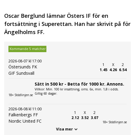
Oscar Berglund lämnar Östers IF för en
fortsättning i Superettan. Han har skrivit på för
Ängelholms FF.
Kommande 5 matcher
2026-08-07 kl 17:00
1
X
2
Östersunds FK
1.45
4.26
6.54
GIF Sundsvall
Sätt in 500 kr - Betta för 1000 kr. Annons.
Villkor: Min. 100 kr insättning, oms. 6x, min. 1,8 i odds.
Giltig 60 dagar.
18+ Stödlinjen.se
2026-08-08 kl 11:00
1
X
2
Falkenbergs FF
2.12
3.52
3.07
Nordic United FC
18+ Stödlinjen.se
Visa mer