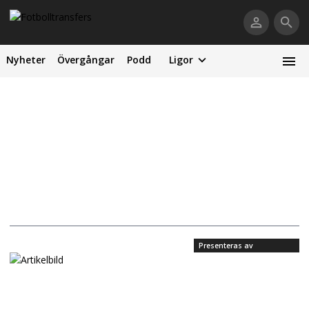
Nyheter
Övergångar
Podd
Ligor
Presenteras av