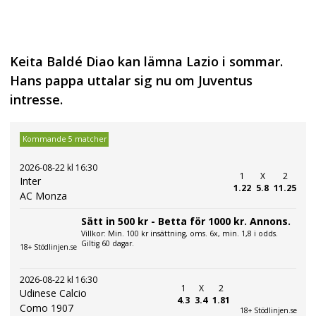
Keita Baldé Diao kan lämna Lazio i sommar.
Hans pappa uttalar sig nu om Juventus
intresse.
Kommande 5 matcher
2026-08-22 kl 16:30
1
X
2
Inter
1.22
5.8
11.25
AC Monza
Sätt in 500 kr - Betta för 1000 kr. Annons.
Villkor: Min. 100 kr insättning, oms. 6x, min. 1,8 i odds.
Giltig 60 dagar.
18+ Stödlinjen.se
2026-08-22 kl 16:30
1
X
2
Udinese Calcio
4.3
3.4
1.81
Como 1907
18+ Stödlinjen.se