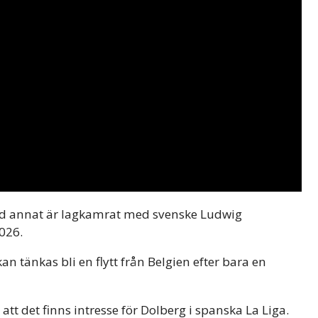
nd annat är lagkamrat med svenske Ludwig
026.
 tänkas bli en flytt från Belgien efter bara en
t det finns intresse för Dolberg i spanska La Liga.