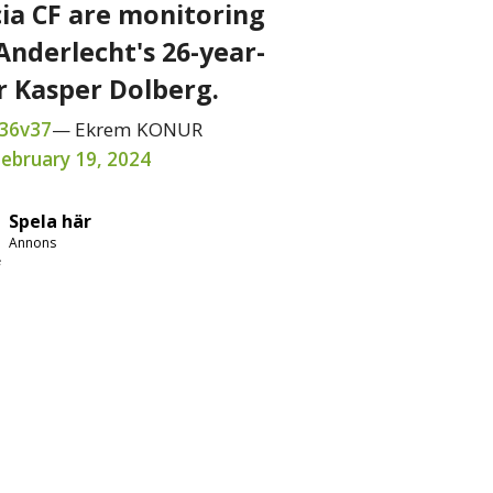
ia CF are monitoring
Anderlecht's 26-year-
r Kasper Dolberg.
L36v37
— Ekrem KONUR
ebruary 19, 2024
Spela här
Annons
e