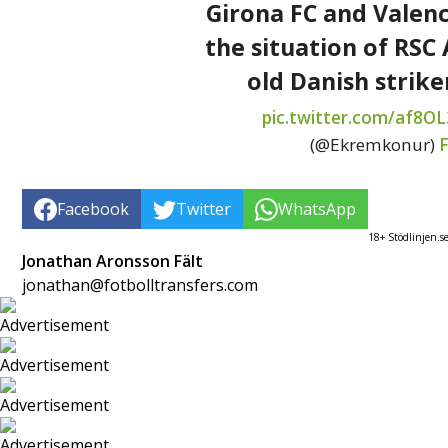
Girona FC and Valenc
the situation of RSC 
old Danish strike
pic.twitter.com/af8O
(@Ekremkonur)
F
Facebook
Twitter
WhatsApp
18+ Stödlinjen.s
Jonathan Aronsson Fält
jonathan@fotbolltransfers.com