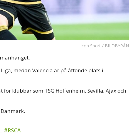
Icon Sport / BILDBYRÅN
ammanhanget.
 Liga, medan Valencia är på åttonde plats i
t för klubbar som TSG Hoffenheim, Sevilla, Ajax och
r Danmark.
L
#RSCA