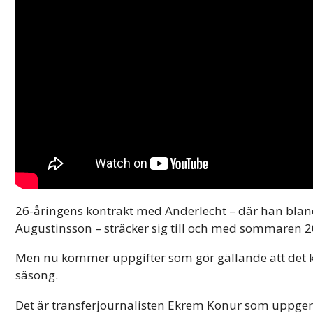
26-åringens kontrakt med Anderlecht – där han bla
Augustinsson – sträcker sig till och med sommaren 2
Men nu kommer uppgifter som gör gällande att det kan
säsong.
Det är transferjournalisten Ekrem Konur som uppger at