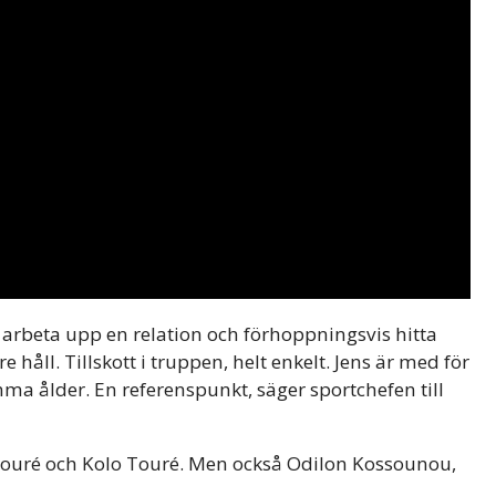
t arbeta upp en relation och förhoppningsvis hitta
e håll. Tillskott i truppen, helt enkelt. Jens är med för
ma ålder. En referenspunkt, säger sportchefen till
Touré och Kolo Touré. Men också Odilon Kossounou,