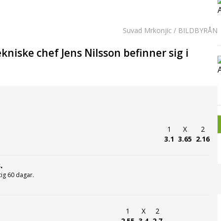
Suvad Mrkonjic / BILDBYRÅN
niske chef Jens Nilsson befinner sig i
1
X
2
3.1
3.65
2.16
.
ltig 60 dagar.
1
X
2
2.55
3.4
2.7