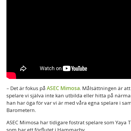
– Det är fokus på
ASEC Mimosa
. Målsättningen är at
spelare vi själva inte kan utbilda eller hitta på närmar
han har öga för var vi är med våra egna spelare i sam
Barometern.
ASEC Mimosa har tidigare fostrat spelare som Yaya 
som har ett förflutet i Hammarby.