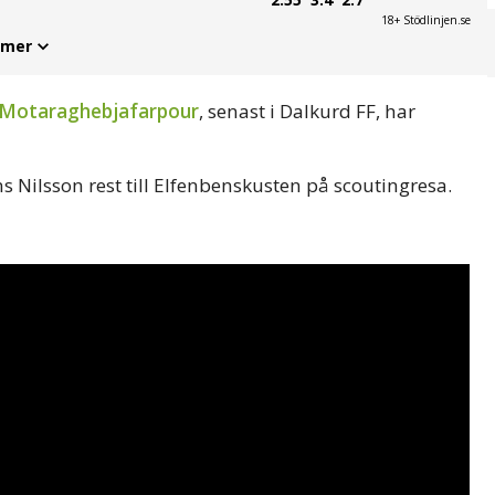
18+ Stödlinjen.se
 mer
 Motaraghebjafarpour
, senast i Dalkurd FF, har
s Nilsson rest till Elfenbenskusten på scoutingresa.