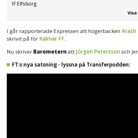
IF Elfsborg
Visa
I går rapporterade Expressen att högerbacken
Arash
skrivit på för
Kalmar FF
.
Nu skriver
Barometern
att
Jörgen Petersson
och Jen
FT:s nya satsning - lyssna på Transferpodden: