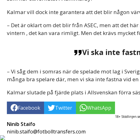
Kalmar vill dock inte garantera att det blir någon vä
– Det är oklart om det blir från ASEC, men att det hä
vintern , det kan vara rimligt. Men det krävs mycket f
Vi ska inte fast
– Vi såg dem i somras när de spelade mot lag i Sverige
många bra spelare där, men vi ska inte fastna vid en
Kalmar slutade på fjärde plats i Allsvenskan förra s
Facebook
Twitter
WhatsApp
18+ Stödlinjen.s
Ninib Staifo
ninib.staifo@fotbolltransfers.com