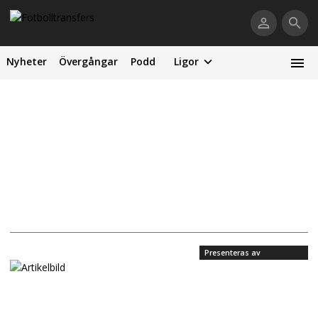
Nyheter
Övergångar
Podd
Ligor
Presenteras av