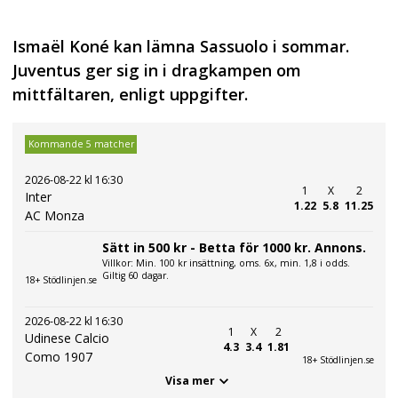
Ismaël Koné kan lämna Sassuolo i sommar.
Juventus ger sig in i dragkampen om
mittfältaren, enligt uppgifter.
Kommande 5 matcher
2026-08-22 kl 16:30
1
X
2
Inter
1.22
5.8
11.25
AC Monza
Sätt in 500 kr - Betta för 1000 kr. Annons.
Villkor: Min. 100 kr insättning, oms. 6x, min. 1,8 i odds.
Giltig 60 dagar.
18+ Stödlinjen.se
2026-08-22 kl 16:30
1
X
2
Udinese Calcio
4.3
3.4
1.81
Como 1907
18+ Stödlinjen.se
Visa mer