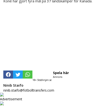
Koné har gjort fyra mål på 37 landskamper för Kanada.
Spela här
Annons
18+ Stödlinjen.se
Ninib Staifo
ninib.staifo@fotbolltransfers.com