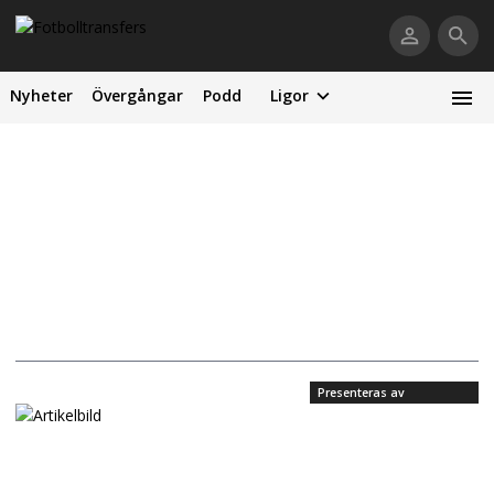
Nyheter
Övergångar
Podd
Ligor
Presenteras av