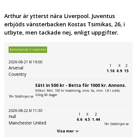
Arthur är ytterst nära Liverpool. Juventus
erbjöds vänsterbacken Kostas Tsimikas, 26, i
utbyte, men tackade nej, enligt uppgifter.
Kommande 5 matcher
2026-08-21 kl 19:00
1
X
2
Arsenal
1.16
6.9
15
Coventry
Sätt in 500 kr - Betta för 1000 kr. Annons.
Villkor: Min. 100 kr insättning, oms. 6x, min. 1,8 i odds.
Giltig 60 dagar.
18+ Stödlinjen.se
2026-08-22 kl 11:30
1
X
2
Hull
6.6
4.5
1.44
Manchester United
18+ Stödlinjen.se
Visa mer