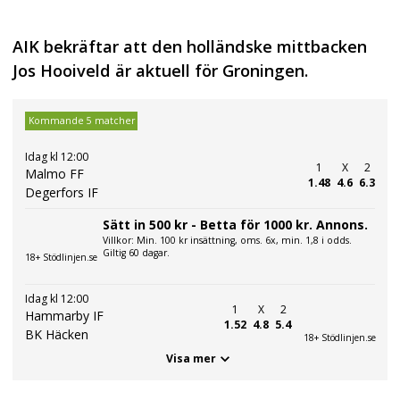
AIK bekräftar att den holländske mittbacken
Jos Hooiveld är aktuell för Groningen.
Kommande 5 matcher
Idag kl 12:00
1
X
2
Malmo FF
1.48
4.6
6.3
Degerfors IF
Sätt in 500 kr - Betta för 1000 kr. Annons.
Villkor: Min. 100 kr insättning, oms. 6x, min. 1,8 i odds.
Giltig 60 dagar.
18+ Stödlinjen.se
Idag kl 12:00
1
X
2
Hammarby IF
1.52
4.8
5.4
BK Häcken
18+ Stödlinjen.se
Visa mer