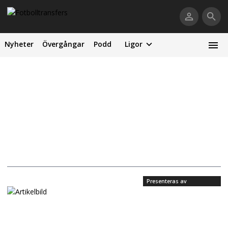
Nyheter
Övergångar
Podd
Ligor
Presenteras av